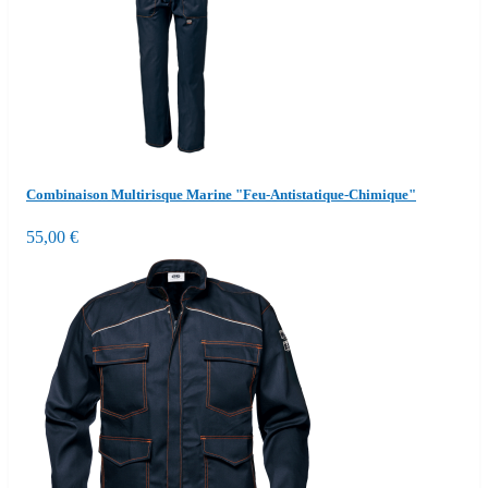
Combinaison Multirisque Marine "Feu-Antistatique-Chimique"
55,00 €