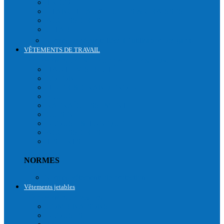
TRICOT
ÉTANCHE AUX HUILES & GRAISSES
ACCESSOIRES
JETABLE
Normes de sécurité liées à l'utilisation des gants
VÊTEMENTS DE TRAVAIL
VÊTEMENTS DE PROTECTION ET DE SECURITE
HAUTE VISIBILITÉ
COTON
HIVER & GRAND FROID
PLUIE
RAFRAÎCHISSEMENT
CUISINE
BLOUSE & TUNIQUE
ACCESSOIRES
T-SHIRTS
NORMES
Normes vêtements de protection
Vêtements jetables
VÊTEMENTS JETABLES
COMBINAISONS
BLOUSES