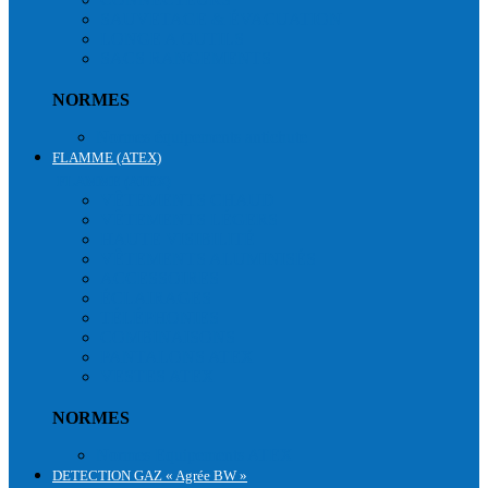
SAUVETAGE & ÉVACUATION
LONGE A OUTILS
SACS RANGEMENTS
NORMES
Normes équipements antichute
FLAMME (ATEX)
FLAMME (ATEX)
VÊTEMENTS CHAUD
VÊTEMENTS LÉGERS
HAUTE VISIBILITÉ
VÊTEMENTS ALUMINISÉS
ACCESSOIRES
ÉCLAIRAGES
TÉLÉPHONIES
COMBINAISONS
PANTALONS ATEX
VESTES ATEX
NORMES
Normes Equipements ATEX
DETECTION GAZ « Agrée BW »