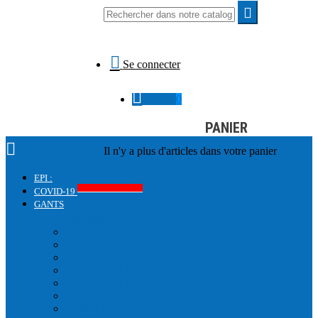


Se connecter

0,00 €
0
PANIER

Il n'y a plus d'articles dans votre panier
EPI :
Produits COVID-19
COVID-19
GANTS
GANTS DE PROTECTION
IMPACT
ISOLATION THERMIQUE
ANTI-COUPURE & MANCHETTE
MANUTENTION GÉNÉRALE
MANUTENTION CUIR
CHIMIQUE
ANTISTATIQUE