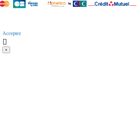
En poursuivant votre navigation sur ce site, vous acceptez
l’utilisation de [Cookies ou autres traceurs] pour vous proposer
[Par exemple, des publicités ciblées adaptés à vos centres
d’intérêts] et [Par exemple, réaliser des statistiques de visites].
Acceptez

×
