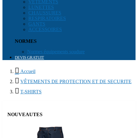
VÊTEMENTS
LUNETTES
CHAUSSURES
RESPIRATOIRES
GANTS
ACCESSOIRES
NORMES
Normes équipements soudure
DEVIS GRATUIT

Accueil

VÊTEMENTS DE PROTECTION ET DE SECURITE

T-SHIRTS
NOUVEAUTES