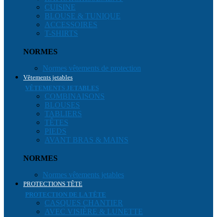
CUISINE
BLOUSE & TUNIQUE
ACCESSOIRES
T-SHIRTS
NORMES
Normes vêtements de protection
Vêtements jetables
VÊTEMENTS JETABLES
COMBINAISONS
BLOUSES
TABLIERS
TÊTES
PIEDS
AVANT BRAS & MAINS
NORMES
Normes vêtements jetables
PROTECTIONS TÊTE
PROTECTION DE LA TÊTE
CASQUES CHANTIER
AVEC VISIÈRE & LUNETTE