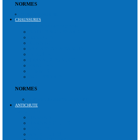
NORMES
Protections oculaires
CHAUSSURES
CHAUSSURES DE PROTECTION
BOTTES & CUISSARDES
BASIQUES
RUNNING
MOCASSINS & SABOTS
INDUSTRIE
TRAVAUX PUBLICS
RANGERS
FEMMES
ACCESSOIRES
NORMES
Normes Chaussures de sécurité
ANTICHUTE
ANTICHUTE
HARNAIS
HARNAIS GILETS
LONGES
ANTICHUTES
CONNECTEURS