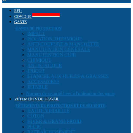
EPI :
Produits COVID-19
COVID-19
GANTS
GANTS DE PROTECTION
IMPACT
ISOLATION THERMIQUE
ANTI-COUPURE & MANCHETTE
MANUTENTION GÉNÉRALE
MANUTENTION CUIR
CHIMIQUE
ANTISTATIQUE
TRICOT
ÉTANCHE AUX HUILES & GRAISSES
ACCESSOIRES
JETABLE
Normes de sécurité liées à l'utilisation des gants
VÊTEMENTS DE TRAVAIL
VÊTEMENTS DE PROTECTION ET DE SECURITE
HAUTE VISIBILITÉ
COTON
HIVER & GRAND FROID
PLUIE
RAFRAÎCHISSEMENT