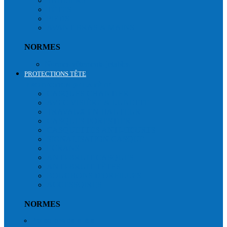
TABLIERS
TÊTES
PIEDS
AVANT BRAS & MAINS
NORMES
Normes vêtements jetables
PROTECTIONS TÊTE
PROTECTION DE LA TÊTE
CASQUES CHANTIER
AVEC VISIÈRE & LUNETTE
TRAVAUX EN HAUTEUR
CASQUES FORESTIER
CASQUETTES ANTI-HEURTS
SIGNALISATION CASQUE
ECRANS
ANTI-BRUIT CASQUES
ANTI-BRUIT TÊTES
BOUCHONS D'OREILLES
ACCESSOIRES
NORMES
Protections de la tête