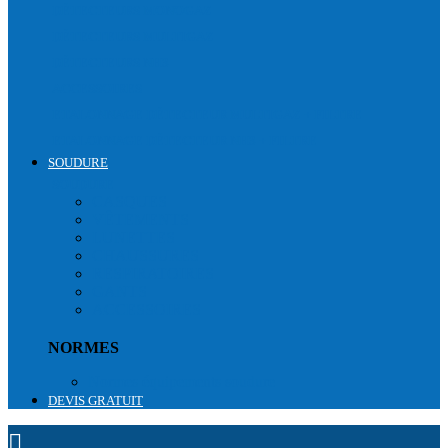
DÉTECTEURS MONOGAZ
DÉTECTEURS MULTIGAZ
DÉTECTEURS NH3
ACCESSOIRES
ETALONNAGE DÉTECTEUR MULTIGAZ + FILTRE
ETALONNAGE DÉTECTEUR NH3 + FILTRE
SOUDURE
SOUDURE
CASQUES
VÊTEMENTS
LUNETTES
CHAUSSURES
RESPIRATOIRES
GANTS
ACCESSOIRES
NORMES
Normes équipements soudure
DEVIS GRATUIT
