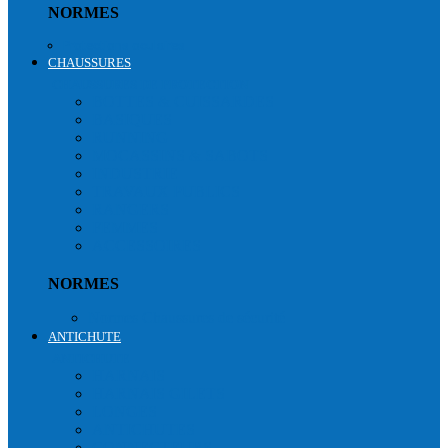
NORMES
Protections oculaires
CHAUSSURES
CHAUSSURES DE PROTECTION
BOTTES & CUISSARDES
BASIQUES
RUNNING
MOCASSINS & SABOTS
INDUSTRIE
TRAVAUX PUBLICS
RANGERS
FEMMES
ACCESSOIRES
NORMES
Normes Chaussures de sécurité
ANTICHUTE
ANTICHUTE
HARNAIS
HARNAIS GILETS
LONGES
ANTICHUTES
CONNECTEURS