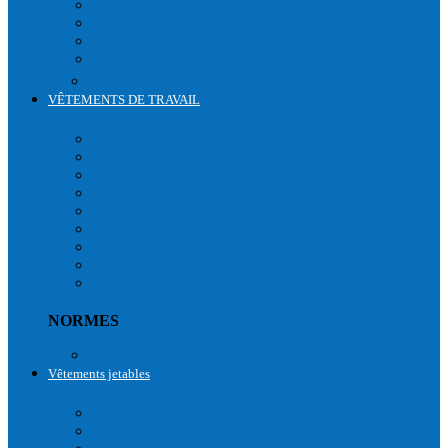
TRICOT
ÉTANCHE AUX HUILES & GRAISSES
ACCESSOIRES
JETABLE
Normes de sécurité liées à l'utilisation des gants
VÊTEMENTS DE TRAVAIL
VÊTEMENTS DE PROTECTION ET DE SECURITE
HAUTE VISIBILITÉ
COTON
HIVER & GRAND FROID
PLUIE
RAFRAÎCHISSEMENT
CUISINE
BLOUSE & TUNIQUE
ACCESSOIRES
T-SHIRTS
NORMES
Normes vêtements de protection
Vêtements jetables
VÊTEMENTS JETABLES
COMBINAISONS
BLOUSES