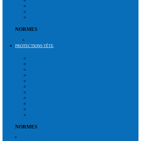
TABLIERS
TÊTES
PIEDS
AVANT BRAS & MAINS
NORMES
Normes vêtements jetables
PROTECTIONS TÊTE
PROTECTION DE LA TÊTE
CASQUES CHANTIER
AVEC VISIÈRE & LUNETTE
TRAVAUX EN HAUTEUR
CASQUES FORESTIER
CASQUETTES ANTI-HEURTS
SIGNALISATION CASQUE
ECRANS
ANTI-BRUIT CASQUES
ANTI-BRUIT TÊTES
BOUCHONS D'OREILLES
ACCESSOIRES
NORMES
Protections de la tête