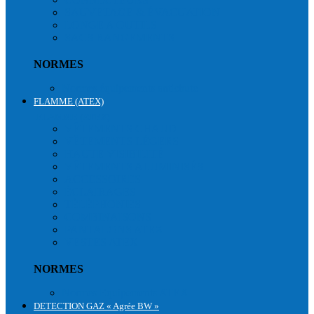
SAUVETAGE & ÉVACUATION
LONGE A OUTILS
SACS RANGEMENTS
NORMES
Normes équipements antichute
FLAMME (ATEX)
FLAMME (ATEX)
VÊTEMENTS CHAUD
VÊTEMENTS LÉGERS
HAUTE VISIBILITÉ
VÊTEMENTS ALUMINISÉS
ACCESSOIRES
ÉCLAIRAGES
TÉLÉPHONIES
COMBINAISONS
PANTALONS ATEX
VESTES ATEX
NORMES
Normes Equipements ATEX
DETECTION GAZ « Agrée BW »