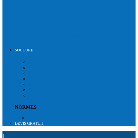
DÉTECTEURS MONOGAZ
DÉTECTEURS MULTIGAZ
DÉTECTEURS NH3
ACCESSOIRES
ETALONNAGE DÉTECTEUR MULTIGAZ + FILTRE
ETALONNAGE DÉTECTEUR NH3 + FILTRE
SOUDURE
SOUDURE
CASQUES
VÊTEMENTS
LUNETTES
CHAUSSURES
RESPIRATOIRES
GANTS
ACCESSOIRES
NORMES
Normes équipements soudure
DEVIS GRATUIT
