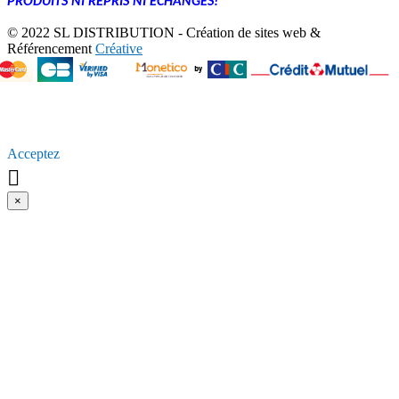
PRODUITS NI REPRIS NI ÉCHANGÉS!
© 2022 SL DISTRIBUTION - Création de sites web &
Référencement
Créative
En poursuivant votre navigation sur ce site, vous acceptez
l’utilisation de [Cookies ou autres traceurs] pour vous proposer
[Par exemple, des publicités ciblées adaptés à vos centres
d’intérêts] et [Par exemple, réaliser des statistiques de visites].
Acceptez

×
