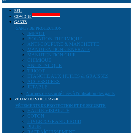
EPI :
Produits COVID-19
COVID-19
GANTS
GANTS DE PROTECTION
IMPACT
ISOLATION THERMIQUE
ANTI-COUPURE & MANCHETTE
MANUTENTION GÉNÉRALE
MANUTENTION CUIR
CHIMIQUE
ANTISTATIQUE
TRICOT
ÉTANCHE AUX HUILES & GRAISSES
ACCESSOIRES
JETABLE
Normes de sécurité liées à l'utilisation des gants
VÊTEMENTS DE TRAVAIL
VÊTEMENTS DE PROTECTION ET DE SECURITE
HAUTE VISIBILITÉ
COTON
HIVER & GRAND FROID
PLUIE
RAFRAÎCHISSEMENT