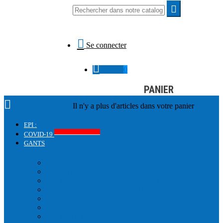


Se connecter

0,00 €
0
PANIER

Il n'y a plus d'articles dans votre panier
EPI :
Produits COVID-19
COVID-19
GANTS
GANTS DE PROTECTION
IMPACT
ISOLATION THERMIQUE
ANTI-COUPURE & MANCHETTE
MANUTENTION GÉNÉRALE
MANUTENTION CUIR
CHIMIQUE
ANTISTATIQUE