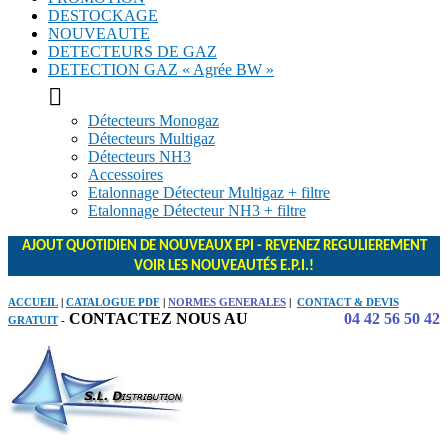
DESTOCKAGE
NOUVEAUTE
DETECTEURS DE GAZ
DETECTION GAZ « Agrée BW »

Détecteurs Monogaz
Détecteurs Multigaz
Détecteurs NH3
Accessoires
Etalonnage Détecteur Multigaz + filtre
Etalonnage Détecteur NH3 + filtre
AJOUT QUOTIDIEN DE NOUVEAUX EPI - REVENEZ REGULIEREMENT
VOIR LES NOUVEAUTÉS E.P.I.!
ACCUEIL
|
CATALOGUE PDF
|
NORMES GENERALES
|
CONTACT & DEVIS
CONTACTEZ NOUS AU
04 42 56 50 42
GRATUIT
-