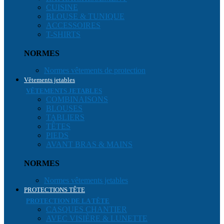
CUISINE
BLOUSE & TUNIQUE
ACCESSOIRES
T-SHIRTS
NORMES
Normes vêtements de protection
Vêtements jetables
VÊTEMENTS JETABLES
COMBINAISONS
BLOUSES
TABLIERS
TÊTES
PIEDS
AVANT BRAS & MAINS
NORMES
Normes vêtements jetables
PROTECTIONS TÊTE
PROTECTION DE LA TÊTE
CASQUES CHANTIER
AVEC VISIÈRE & LUNETTE