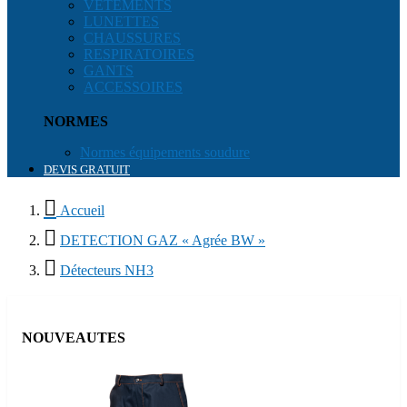
VÊTEMENTS
LUNETTES
CHAUSSURES
RESPIRATOIRES
GANTS
ACCESSOIRES
NORMES
Normes équipements soudure
DEVIS GRATUIT

Accueil

DETECTION GAZ « Agrée BW »

Détecteurs NH3
NOUVEAUTES