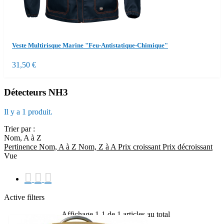
Veste Multirisque Marine "Feu-Antistatique-Chimique"
31,50 €
Détecteurs NH3
Il y a 1 produit.
Trier par :
Nom, A à Z
Pertinence
Nom, A à Z
Nom, Z à A
Prix ​​croissant
Prix ​​décroissant
Vue



Active filters
Affichage 1-1 de 1 articles au total