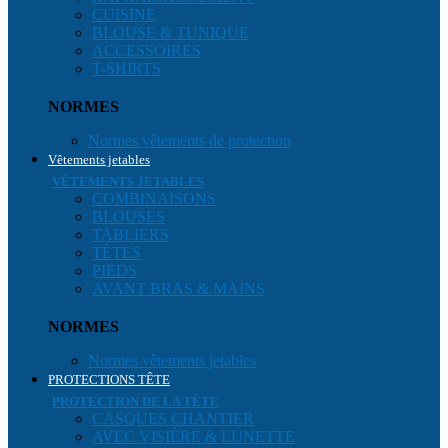
CUISINE
BLOUSE & TUNIQUE
ACCESSOIRES
T-SHIRTS
NORMES
Normes vêtements de protection
Vêtements jetables
VÊTEMENTS JETABLES
COMBINAISONS
BLOUSES
TABLIERS
TÊTES
PIEDS
AVANT BRAS & MAINS
NORMES
Normes vêtements jetables
PROTECTIONS TÊTE
PROTECTION DE LA TÊTE
CASQUES CHANTIER
AVEC VISIÈRE & LUNETTE