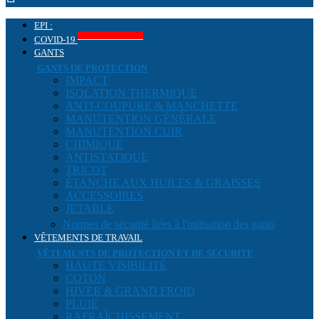
EPI :
Produits COVID-19
COVID-19
GANTS
GANTS DE PROTECTION
IMPACT
ISOLATION THERMIQUE
ANTI-COUPURE & MANCHETTE
MANUTENTION GÉNÉRALE
MANUTENTION CUIR
CHIMIQUE
ANTISTATIQUE
TRICOT
ÉTANCHE AUX HUILES & GRAISSES
ACCESSOIRES
JETABLE
Normes de sécurité liées à l'utilisation des gants
VÊTEMENTS DE TRAVAIL
VÊTEMENTS DE PROTECTION ET DE SECURITE
HAUTE VISIBILITÉ
COTON
HIVER & GRAND FROID
PLUIE
RAFRAÎCHISSEMENT