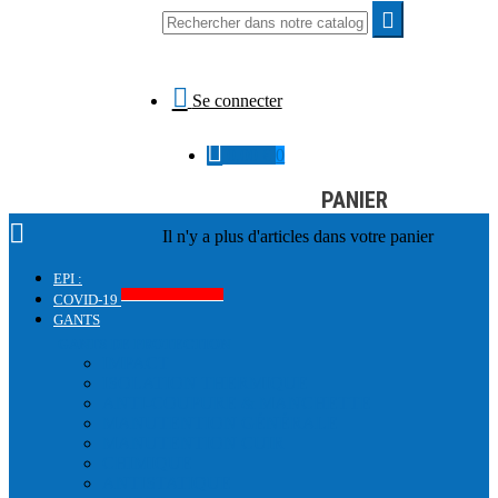


Se connecter

0,00 €
0
PANIER

Il n'y a plus d'articles dans votre panier
EPI :
Produits COVID-19
COVID-19
GANTS
GANTS DE PROTECTION
IMPACT
ISOLATION THERMIQUE
ANTI-COUPURE & MANCHETTE
MANUTENTION GÉNÉRALE
MANUTENTION CUIR
CHIMIQUE
ANTISTATIQUE