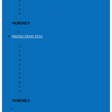
TABLIERS
TÊTES
PIEDS
AVANT BRAS & MAINS
NORMES
Normes vêtements jetables
PROTECTIONS TÊTE
PROTECTION DE LA TÊTE
CASQUES CHANTIER
AVEC VISIÈRE & LUNETTE
TRAVAUX EN HAUTEUR
CASQUES FORESTIER
CASQUETTES ANTI-HEURTS
SIGNALISATION CASQUE
ECRANS
ANTI-BRUIT CASQUES
ANTI-BRUIT TÊTES
BOUCHONS D'OREILLES
ACCESSOIRES
NORMES
Protections de la tête