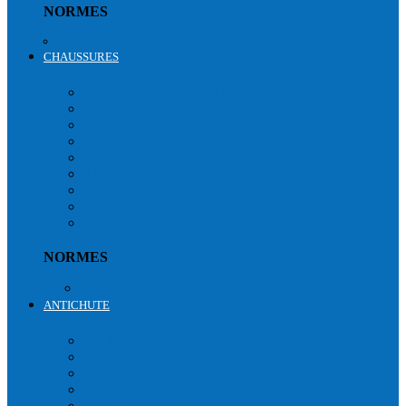
NORMES
Protections oculaires
CHAUSSURES
CHAUSSURES DE PROTECTION
BOTTES & CUISSARDES
BASIQUES
RUNNING
MOCASSINS & SABOTS
INDUSTRIE
TRAVAUX PUBLICS
RANGERS
FEMMES
ACCESSOIRES
NORMES
Normes Chaussures de sécurité
ANTICHUTE
ANTICHUTE
HARNAIS
HARNAIS GILETS
LONGES
ANTICHUTES
CONNECTEURS