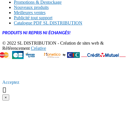
Promotions & Destockage
Nouveaux produits
Meilleures ventes
Publicité tout support
Catalogue PDF SL DISTRIBUTION
PRODUITS NI REPRIS NI ÉCHANGÉS!
© 2022 SL DISTRIBUTION - Création de sites web &
Référencement
Créative
En poursuivant votre navigation sur ce site, vous acceptez
l’utilisation de [Cookies ou autres traceurs] pour vous proposer
[Par exemple, des publicités ciblées adaptés à vos centres
d’intérêts] et [Par exemple, réaliser des statistiques de visites].
Acceptez

×
