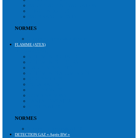
SAUVETAGE & ÉVACUATION
LONGE A OUTILS
SACS RANGEMENTS
NORMES
Normes équipements antichute
FLAMME (ATEX)
FLAMME (ATEX)
VÊTEMENTS CHAUD
VÊTEMENTS LÉGERS
HAUTE VISIBILITÉ
VÊTEMENTS ALUMINISÉS
ACCESSOIRES
ÉCLAIRAGES
TÉLÉPHONIES
COMBINAISONS
PANTALONS ATEX
VESTES ATEX
NORMES
Normes Equipements ATEX
DETECTION GAZ « Agrée BW »