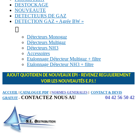
DESTOCKAGE
NOUVEAUTE
DETECTEURS DE GAZ
DETECTION GAZ « Agrée BW »

Détecteurs Monogaz
Détecteurs Multigaz
Détecteurs NH3
Accessoires
Etalonnage Détecteur Multigaz + filtre
Etalonnage Détecteur NH3 + filtre
AJOUT QUOTIDIEN DE NOUVEAUX EPI - REVENEZ REGULIEREMENT
VOIR LES NOUVEAUTÉS E.P.I.!
ACCUEIL
|
CATALOGUE PDF
|
NORMES GENERALES
|
CONTACT & DEVIS
CONTACTEZ NOUS AU
04 42 56 50 42
GRATUIT
-