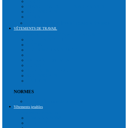
TRICOT
ÉTANCHE AUX HUILES & GRAISSES
ACCESSOIRES
JETABLE
Normes de sécurité liées à l'utilisation des gants
VÊTEMENTS DE TRAVAIL
VÊTEMENTS DE PROTECTION ET DE SECURITE
HAUTE VISIBILITÉ
COTON
HIVER & GRAND FROID
PLUIE
RAFRAÎCHISSEMENT
CUISINE
BLOUSE & TUNIQUE
ACCESSOIRES
T-SHIRTS
NORMES
Normes vêtements de protection
Vêtements jetables
VÊTEMENTS JETABLES
COMBINAISONS
BLOUSES