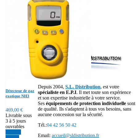

Précédent
1

Suivant
Depuis 2004,
S.L. Distribution
, est votre
Détecteur de gaz
spécialiste en E.P.I
. Il met toute son expérience
exotique NH3
et son expertise industrielle à votre service.
Ses
équipements de protection individuelle
sont
de qualité. Ils s'adaptent à tous vos besoins, sans
469,00 €
aucune concession sur la sécurité.
Livrable sous
3 à 5 jours
Tél.:
04 42 56 50 42
ouvrables
Acheter
Email:
accueil@sldistribution.fr
Détails