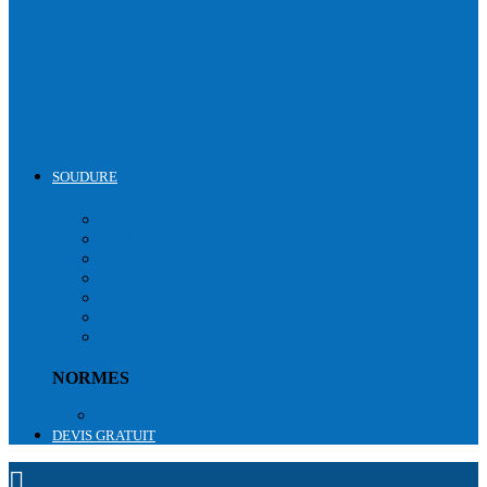
DÉTECTEURS MONOGAZ
DÉTECTEURS MULTIGAZ
DÉTECTEURS NH3
ACCESSOIRES
ETALONNAGE DÉTECTEUR MULTIGAZ + FILTRE
ETALONNAGE DÉTECTEUR NH3 + FILTRE
SOUDURE
SOUDURE
CASQUES
VÊTEMENTS
LUNETTES
CHAUSSURES
RESPIRATOIRES
GANTS
ACCESSOIRES
NORMES
Normes équipements soudure
DEVIS GRATUIT
