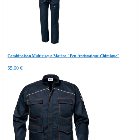
Combinaison Multirisque Marine "Feu-Antistatique-Chimique"
55,00 €