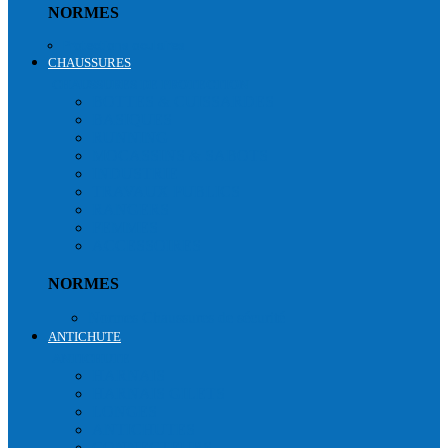
NORMES
Protections oculaires
CHAUSSURES
CHAUSSURES DE PROTECTION
BOTTES & CUISSARDES
BASIQUES
RUNNING
MOCASSINS & SABOTS
INDUSTRIE
TRAVAUX PUBLICS
RANGERS
FEMMES
ACCESSOIRES
NORMES
Normes Chaussures de sécurité
ANTICHUTE
ANTICHUTE
HARNAIS
HARNAIS GILETS
LONGES
ANTICHUTES
CONNECTEURS