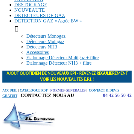
DESTOCKAGE
NOUVEAUTE
DETECTEURS DE GAZ
DETECTION GAZ « Agrée BW »

Détecteurs Monogaz
Détecteurs Multigaz
Détecteurs NH3
Accessoires
Etalonnage Détecteur Multigaz + filtre
Etalonnage Détecteur NH3 + filtre
AJOUT QUOTIDIEN DE NOUVEAUX EPI - REVENEZ REGULIEREMENT
VOIR LES NOUVEAUTÉS E.P.I.!
ACCUEIL
|
CATALOGUE PDF
|
NORMES GENERALES
|
CONTACT & DEVIS
CONTACTEZ NOUS AU
04 42 56 50 42
GRATUIT
-