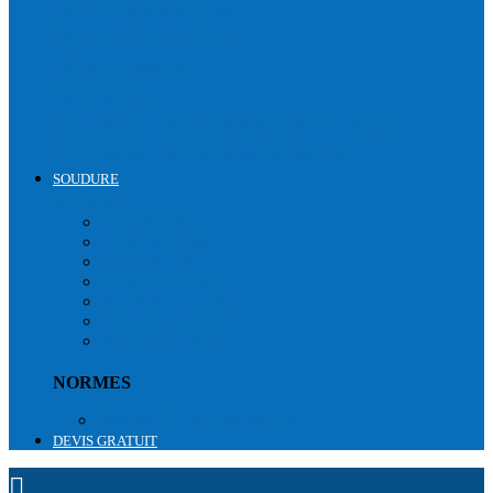
DÉTECTEURS MONOGAZ
DÉTECTEURS MULTIGAZ
DÉTECTEURS NH3
ACCESSOIRES
ETALONNAGE DÉTECTEUR MULTIGAZ + FILTRE
ETALONNAGE DÉTECTEUR NH3 + FILTRE
SOUDURE
SOUDURE
CASQUES
VÊTEMENTS
LUNETTES
CHAUSSURES
RESPIRATOIRES
GANTS
ACCESSOIRES
NORMES
Normes équipements soudure
DEVIS GRATUIT
