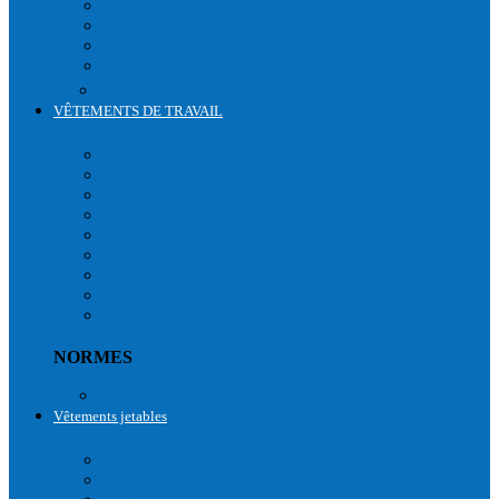
TRICOT
ÉTANCHE AUX HUILES & GRAISSES
ACCESSOIRES
JETABLE
Normes de sécurité liées à l'utilisation des gants
VÊTEMENTS DE TRAVAIL
VÊTEMENTS DE PROTECTION ET DE SECURITE
HAUTE VISIBILITÉ
COTON
HIVER & GRAND FROID
PLUIE
RAFRAÎCHISSEMENT
CUISINE
BLOUSE & TUNIQUE
ACCESSOIRES
T-SHIRTS
NORMES
Normes vêtements de protection
Vêtements jetables
VÊTEMENTS JETABLES
COMBINAISONS
BLOUSES