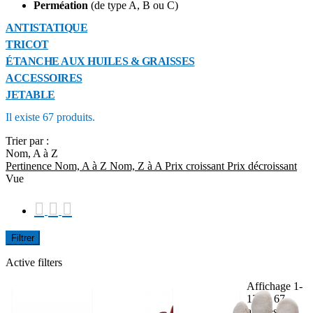
Perméation
(de type A, B ou C)
ANTISTATIQUE
TRICOT
ÉTANCHE AUX HUILES & GRAISSES
ACCESSOIRES
JETABLE
Il existe 67 produits.
Trier par :
Nom, A à Z
Pertinence
Nom, A à Z
Nom, Z à A
Prix ​​croissant
Prix ​​décroissant
Vue



Filtrer
Active filters
Affichage 1-
12 de 67
articles au