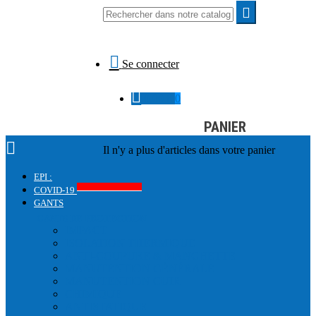


Se connecter

0,00 €
0
PANIER

Il n'y a plus d'articles dans votre panier
EPI :
Produits COVID-19
COVID-19
GANTS
GANTS DE PROTECTION
IMPACT
ISOLATION THERMIQUE
ANTI-COUPURE & MANCHETTE
MANUTENTION GÉNÉRALE
MANUTENTION CUIR
CHIMIQUE
ANTISTATIQUE