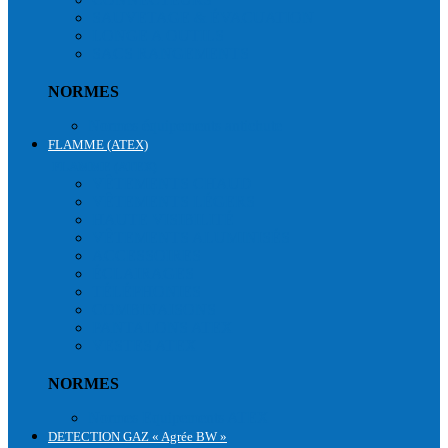
SAUVETAGE & ÉVACUATION
LONGE A OUTILS
SACS RANGEMENTS
NORMES
Normes équipements antichute
FLAMME (ATEX)
FLAMME (ATEX)
VÊTEMENTS CHAUD
VÊTEMENTS LÉGERS
HAUTE VISIBILITÉ
VÊTEMENTS ALUMINISÉS
ACCESSOIRES
ÉCLAIRAGES
TÉLÉPHONIES
COMBINAISONS
PANTALONS ATEX
VESTES ATEX
NORMES
Normes Equipements ATEX
DETECTION GAZ « Agrée BW »