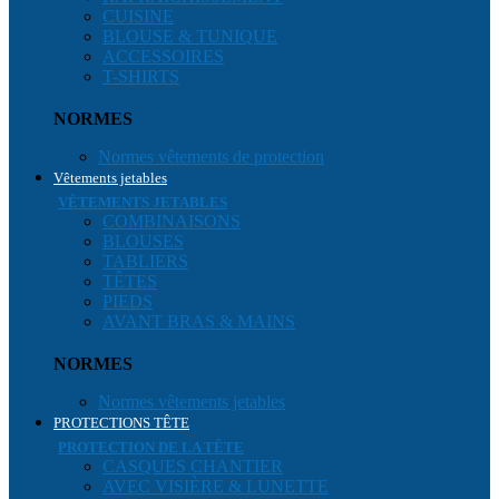
CUISINE
BLOUSE & TUNIQUE
ACCESSOIRES
T-SHIRTS
NORMES
Normes vêtements de protection
Vêtements jetables
VÊTEMENTS JETABLES
COMBINAISONS
BLOUSES
TABLIERS
TÊTES
PIEDS
AVANT BRAS & MAINS
NORMES
Normes vêtements jetables
PROTECTIONS TÊTE
PROTECTION DE LA TÊTE
CASQUES CHANTIER
AVEC VISIÈRE & LUNETTE