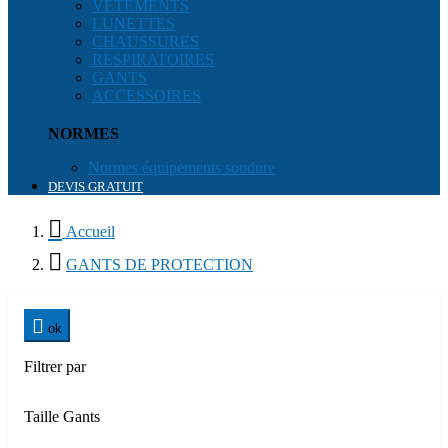
VÊTEMENTS
LUNETTES
CHAUSSURES
RESPIRATOIRES
GANTS
ACCESSOIRES
NORMES
Normes équipements soudure
DEVIS GRATUIT

Accueil

GANTS DE PROTECTION

ok
Filtrer par
Taille Gants