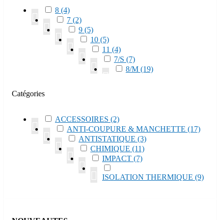
8
(4)

7
(2)

9
(5)

10
(5)

11
(4)

7/S
(7)

8/M
(19)

9/L
(23)

10/XL
(22)
Catégories

11/XXL
(10)

12/3XL
(2)

ACCESSOIRES
(2)

ANTI-COUPURE & MANCHETTE
(17)

ANTISTATIQUE
(3)

CHIMIQUE
(11)

IMPACT
(7)


ISOLATION THERMIQUE
(9)
JETABLE
(6)


MANUTENTION CUIR
(3)