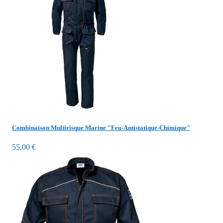
Combinaison Multirisque Marine "Feu-Antistatique-Chimique"
55,00 €