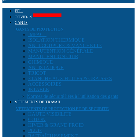
EPI :
Produits COVID-19
COVID-19
GANTS
GANTS DE PROTECTION
IMPACT
ISOLATION THERMIQUE
ANTI-COUPURE & MANCHETTE
MANUTENTION GÉNÉRALE
MANUTENTION CUIR
CHIMIQUE
ANTISTATIQUE
TRICOT
ÉTANCHE AUX HUILES & GRAISSES
ACCESSOIRES
JETABLE
Normes de sécurité liées à l'utilisation des gants
VÊTEMENTS DE TRAVAIL
VÊTEMENTS DE PROTECTION ET DE SECURITE
HAUTE VISIBILITÉ
COTON
HIVER & GRAND FROID
PLUIE
RAFRAÎCHISSEMENT