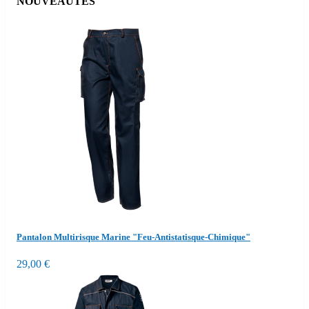
NOUVEAUTES
MANUTENTION GÉNÉRALE
(9)

TRICOT
(5)


ÉTANCHE AUX HUILES & GRAISSES
(3)
Pantalon Multirisque Marine "Feu-Antistatisque-Chimique"
29,00 €