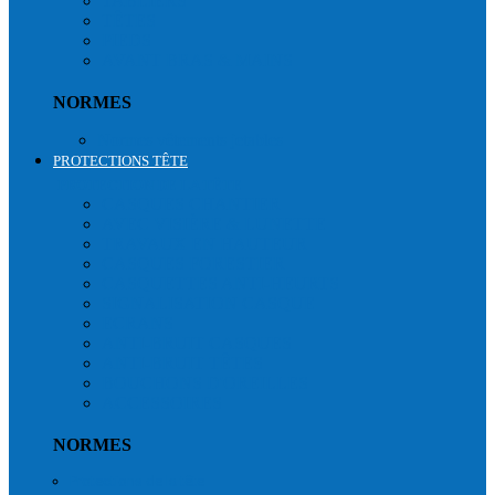
TABLIERS
TÊTES
PIEDS
AVANT BRAS & MAINS
NORMES
Normes vêtements jetables
PROTECTIONS TÊTE
PROTECTION DE LA TÊTE
CASQUES CHANTIER
AVEC VISIÈRE & LUNETTE
TRAVAUX EN HAUTEUR
CASQUES FORESTIER
CASQUETTES ANTI-HEURTS
SIGNALISATION CASQUE
ECRANS
ANTI-BRUIT CASQUES
ANTI-BRUIT TÊTES
BOUCHONS D'OREILLES
ACCESSOIRES
NORMES
Protections de la tête