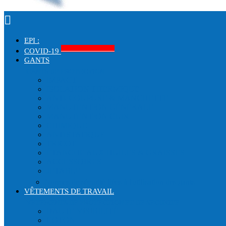

EPI :
Produits COVID-19
COVID-19
GANTS
GANTS DE PROTECTION
IMPACT
ISOLATION THERMIQUE
ANTI-COUPURE & MANCHETTE
MANUTENTION GÉNÉRALE
MANUTENTION CUIR
CHIMIQUE
ANTISTATIQUE
TRICOT
ÉTANCHE AUX HUILES & GRAISSES
ACCESSOIRES
JETABLE
Normes de sécurité liées à l'utilisation des gants
VÊTEMENTS DE TRAVAIL
VÊTEMENTS DE PROTECTION ET DE SECURITE
HAUTE VISIBILITÉ
COTON