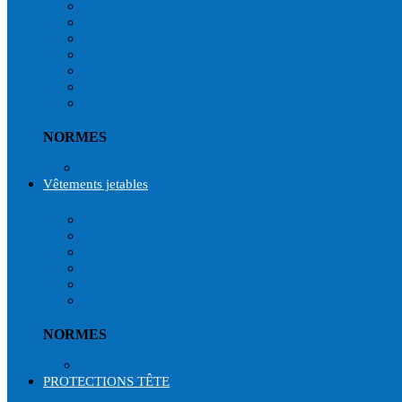
HIVER & GRAND FROID
PLUIE
RAFRAÎCHISSEMENT
CUISINE
BLOUSE & TUNIQUE
ACCESSOIRES
T-SHIRTS
NORMES
Normes vêtements de protection
Vêtements jetables
VÊTEMENTS JETABLES
COMBINAISONS
BLOUSES
TABLIERS
TÊTES
PIEDS
AVANT BRAS & MAINS
NORMES
Normes vêtements jetables
PROTECTIONS TÊTE
PROTECTION DE LA TÊTE