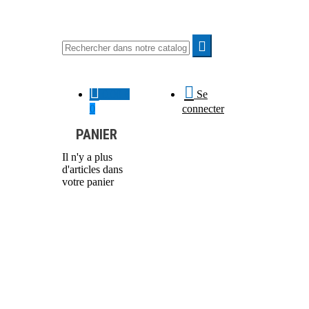



0,00 €
Se
0
connecter
PANIER
Il n'y a plus
d'articles dans
votre panier