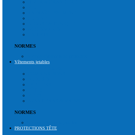
HIVER & GRAND FROID
PLUIE
RAFRAÎCHISSEMENT
CUISINE
BLOUSE & TUNIQUE
ACCESSOIRES
T-SHIRTS
NORMES
Normes vêtements de protection
Vêtements jetables
VÊTEMENTS JETABLES
COMBINAISONS
BLOUSES
TABLIERS
TÊTES
PIEDS
AVANT BRAS & MAINS
NORMES
Normes vêtements jetables
PROTECTIONS TÊTE
PROTECTION DE LA TÊTE