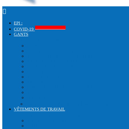

EPI :
Produits COVID-19
COVID-19
GANTS
GANTS DE PROTECTION
IMPACT
ISOLATION THERMIQUE
ANTI-COUPURE & MANCHETTE
MANUTENTION GÉNÉRALE
MANUTENTION CUIR
CHIMIQUE
ANTISTATIQUE
TRICOT
ÉTANCHE AUX HUILES & GRAISSES
ACCESSOIRES
JETABLE
Normes de sécurité liées à l'utilisation des gants
VÊTEMENTS DE TRAVAIL
VÊTEMENTS DE PROTECTION ET DE SECURITE
HAUTE VISIBILITÉ
COTON