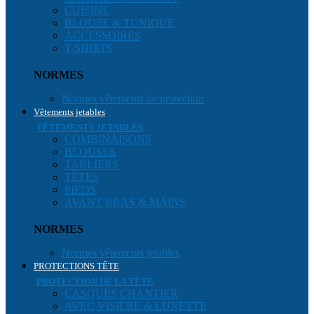
CUISINE
BLOUSE & TUNIQUE
ACCESSOIRES
T-SHIRTS
NORMES
Normes vêtements de protection
Vêtements jetables
VÊTEMENTS JETABLES
COMBINAISONS
BLOUSES
TABLIERS
TÊTES
PIEDS
AVANT BRAS & MAINS
NORMES
Normes vêtements jetables
PROTECTIONS TÊTE
PROTECTION DE LA TÊTE
CASQUES CHANTIER
AVEC VISIÈRE & LUNETTE