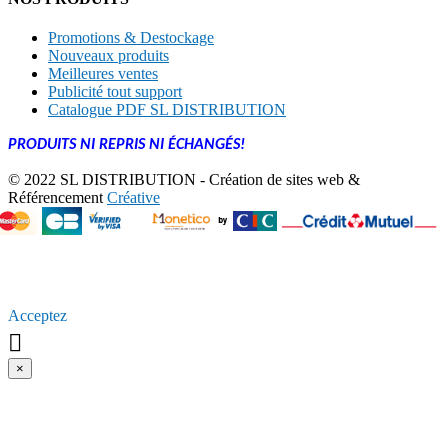
Promotions & Destockage
Nouveaux produits
Meilleures ventes
Publicité tout support
Catalogue PDF SL DISTRIBUTION
PRODUITS NI REPRIS NI ÉCHANGÉS!
© 2022 SL DISTRIBUTION - Création de sites web &
Référencement
Créative
En poursuivant votre navigation sur ce site, vous acceptez
l’utilisation de [Cookies ou autres traceurs] pour vous proposer
[Par exemple, des publicités ciblées adaptés à vos centres
d’intérêts] et [Par exemple, réaliser des statistiques de visites].
Acceptez

×
