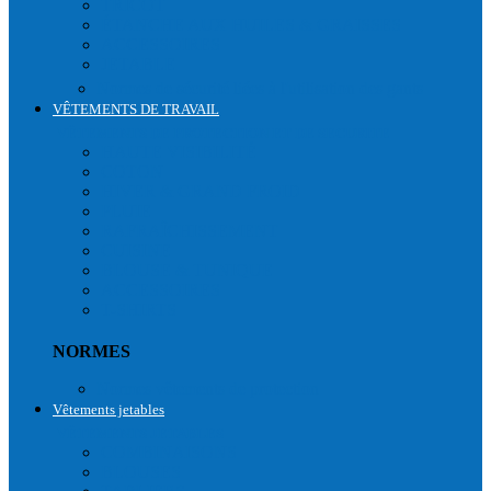
TRICOT
ÉTANCHE AUX HUILES & GRAISSES
ACCESSOIRES
JETABLE
Normes de sécurité liées à l'utilisation des gants
VÊTEMENTS DE TRAVAIL
VÊTEMENTS DE PROTECTION ET DE SECURITE
HAUTE VISIBILITÉ
COTON
HIVER & GRAND FROID
PLUIE
RAFRAÎCHISSEMENT
CUISINE
BLOUSE & TUNIQUE
ACCESSOIRES
T-SHIRTS
NORMES
Normes vêtements de protection
Vêtements jetables
VÊTEMENTS JETABLES
COMBINAISONS
BLOUSES