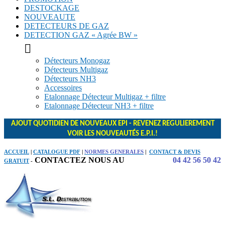
DESTOCKAGE
NOUVEAUTE
DETECTEURS DE GAZ
DETECTION GAZ « Agrée BW »

Détecteurs Monogaz
Détecteurs Multigaz
Détecteurs NH3
Accessoires
Etalonnage Détecteur Multigaz + filtre
Etalonnage Détecteur NH3 + filtre
AJOUT QUOTIDIEN DE NOUVEAUX EPI - REVENEZ REGULIEREMENT
VOIR LES NOUVEAUTÉS E.P.I.!
ACCUEIL
|
CATALOGUE PDF
|
NORMES GENERALES
|
CONTACT & DEVIS
CONTACTEZ NOUS AU
04 42 56 50 42
GRATUIT
-