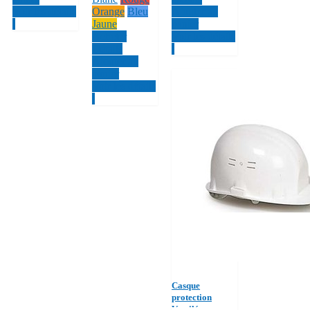
Voir les détails
Orange
Bleu
Ajouter au
Jaune
panier
Acheter
Voir les détails
Détails
Ajouter au
panier
Voir les détails
Casque
protection
Ventilé avec