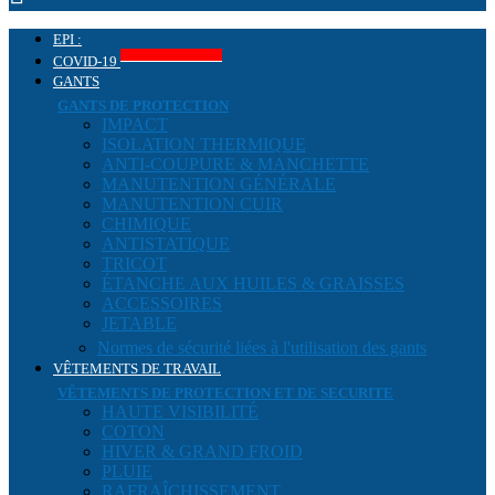
EPI :
Produits COVID-19
COVID-19
GANTS
GANTS DE PROTECTION
IMPACT
ISOLATION THERMIQUE
ANTI-COUPURE & MANCHETTE
MANUTENTION GÉNÉRALE
MANUTENTION CUIR
CHIMIQUE
ANTISTATIQUE
TRICOT
ÉTANCHE AUX HUILES & GRAISSES
ACCESSOIRES
JETABLE
Normes de sécurité liées à l'utilisation des gants
VÊTEMENTS DE TRAVAIL
VÊTEMENTS DE PROTECTION ET DE SECURITE
HAUTE VISIBILITÉ
COTON
HIVER & GRAND FROID
PLUIE
RAFRAÎCHISSEMENT