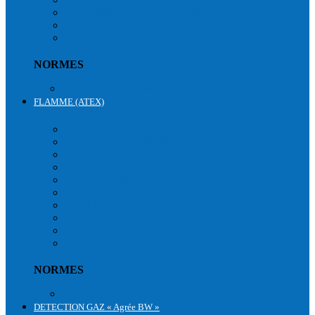
SAUVETAGE & ÉVACUATION
LONGE A OUTILS
SACS RANGEMENTS
NORMES
Normes équipements antichute
FLAMME (ATEX)
FLAMME (ATEX)
VÊTEMENTS CHAUD
VÊTEMENTS LÉGERS
HAUTE VISIBILITÉ
VÊTEMENTS ALUMINISÉS
ACCESSOIRES
ÉCLAIRAGES
TÉLÉPHONIES
COMBINAISONS
PANTALONS ATEX
VESTES ATEX
NORMES
Normes Equipements ATEX
DETECTION GAZ « Agrée BW »