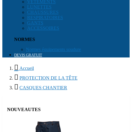
VÊTEMENTS
LUNETTES
CHAUSSURES
RESPIRATOIRES
GANTS
ACCESSOIRES
NORMES
Normes équipements soudure
DEVIS GRATUIT

Accueil

PROTECTION DE LA TÊTE

CASQUES CHANTIER
NOUVEAUTES