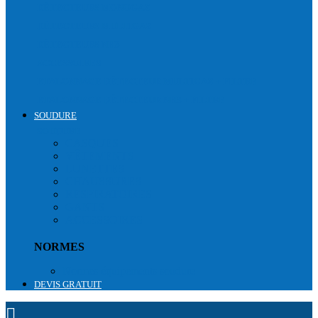
DÉTECTEURS MONOGAZ
DÉTECTEURS MULTIGAZ
DÉTECTEURS NH3
ACCESSOIRES
ETALONNAGE DÉTECTEUR MULTIGAZ + FILTRE
ETALONNAGE DÉTECTEUR NH3 + FILTRE
SOUDURE
SOUDURE
CASQUES
VÊTEMENTS
LUNETTES
CHAUSSURES
RESPIRATOIRES
GANTS
ACCESSOIRES
NORMES
Normes équipements soudure
DEVIS GRATUIT
