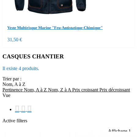
Veste Multirisque Marine "Feu-Antistatique-Chimique"
31,50 €
CASQUES CHANTIER
Il existe 4 produits.
Trier par :
Nom, A à Z
Pertinence
Nom, A à Z
Nom, Z à A
Prix ​​croissant
Prix ​​décroissant
Vue



Active filters
Affichage 1-
4 de 4