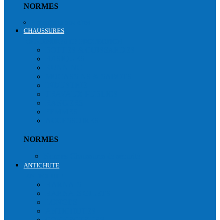
NORMES
Protections oculaires
CHAUSSURES
CHAUSSURES DE PROTECTION
BOTTES & CUISSARDES
BASIQUES
RUNNING
MOCASSINS & SABOTS
INDUSTRIE
TRAVAUX PUBLICS
RANGERS
FEMMES
ACCESSOIRES
NORMES
Normes Chaussures de sécurité
ANTICHUTE
ANTICHUTE
HARNAIS
HARNAIS GILETS
LONGES
ANTICHUTES
CONNECTEURS