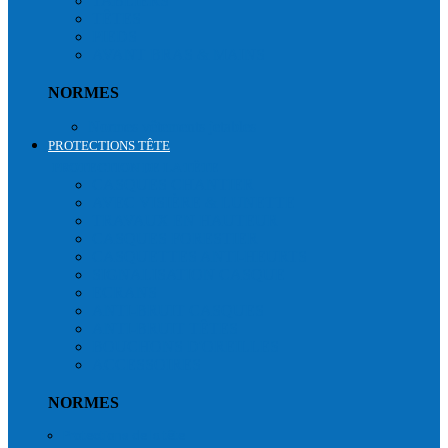
TABLIERS
TÊTES
PIEDS
AVANT BRAS & MAINS
NORMES
Normes vêtements jetables
PROTECTIONS TÊTE
PROTECTION DE LA TÊTE
CASQUES CHANTIER
AVEC VISIÈRE & LUNETTE
TRAVAUX EN HAUTEUR
CASQUES FORESTIER
CASQUETTES ANTI-HEURTS
SIGNALISATION CASQUE
ECRANS
ANTI-BRUIT CASQUES
ANTI-BRUIT TÊTES
BOUCHONS D'OREILLES
ACCESSOIRES
NORMES
Protections de la tête