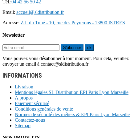
Tél.:
04 42 56 50 42
Email:
accueil@sldistribution.fr
Adresse:
Z.I. du Tubé - 10, rue des Peyrerons - 13800 ISTRES
Newsletter
S’abonner
ok
Vous pouvez vous désabonner à tout moment. Pour cela, veuillez
envoyer un email à contact@sldistribution.fr
INFORMATIONS
Livraison
Mentions légales SL Distribution EPI Paris Lyon Marseille
A propos
Paiement sécurisé
Conditions générales de vente
Normes de sécurité des métiers & EPI Paris Lyon Marseille
Contactez-nous
Sitemap
NOS PRODUITS