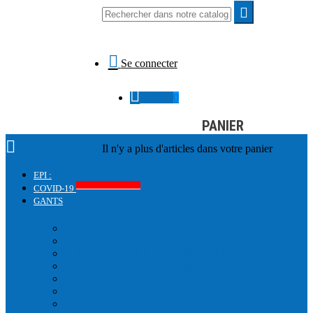


Se connecter

0,00 €
0
PANIER

Il n'y a plus d'articles dans votre panier
EPI :
Produits COVID-19
COVID-19
GANTS
GANTS DE PROTECTION
IMPACT
ISOLATION THERMIQUE
ANTI-COUPURE & MANCHETTE
MANUTENTION GÉNÉRALE
MANUTENTION CUIR
CHIMIQUE
ANTISTATIQUE