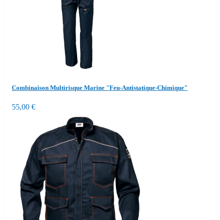
Combinaison Multirisque Marine "Feu-Antistatique-Chimique"
55,00 €