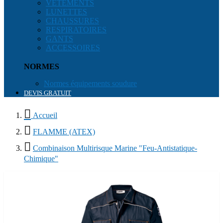
VÊTEMENTS
LUNETTES
CHAUSSURES
RESPIRATOIRES
GANTS
ACCESSOIRES
NORMES
Normes équipements soudure
DEVIS GRATUIT

Accueil

FLAMME (ATEX)

Combinaison Multirisque Marine "Feu-Antistatique-
Chimique"