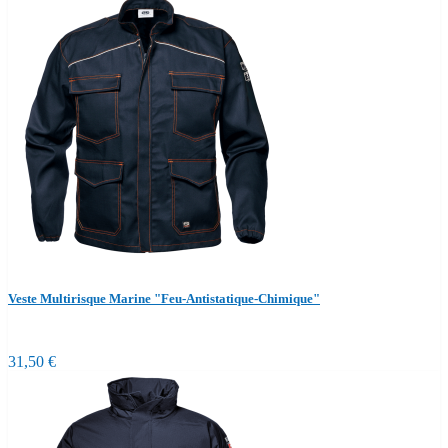
Veste Multirisque Marine "Feu-Antistatique-Chimique"
31,50 €