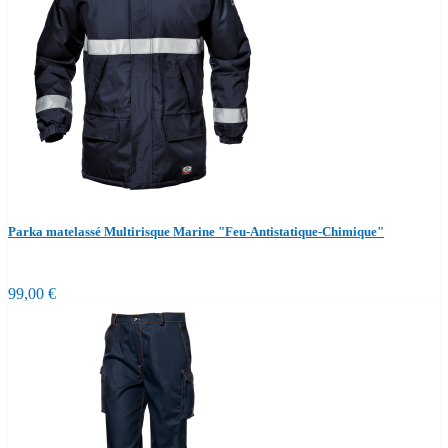
Parka matelassé Multirisque Marine "Feu-Antistatique-Chimique"
99,00 €