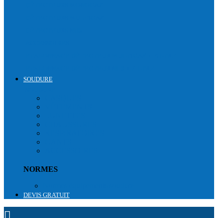
DÉTECTEURS MONOGAZ
DÉTECTEURS MULTIGAZ
DÉTECTEURS NH3
ACCESSOIRES
ETALONNAGE DÉTECTEUR MULTIGAZ + FILTRE
ETALONNAGE DÉTECTEUR NH3 + FILTRE
SOUDURE
SOUDURE
CASQUES
VÊTEMENTS
LUNETTES
CHAUSSURES
RESPIRATOIRES
GANTS
ACCESSOIRES
NORMES
Normes équipements soudure
DEVIS GRATUIT
