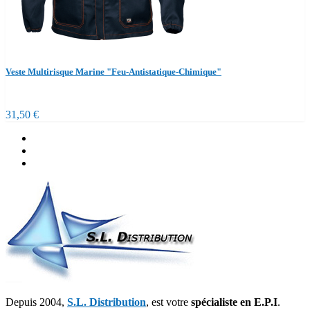
Veste Multirisque Marine "Feu-Antistatique-Chimique"
31,50 €
Depuis 2004,
S.L. Distribution
, est votre
spécialiste en E.P.I
.