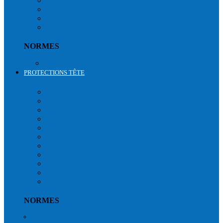
TABLIERS
TÊTES
PIEDS
AVANT BRAS & MAINS
NORMES
Normes vêtements jetables
PROTECTIONS TÊTE
PROTECTION DE LA TÊTE
CASQUES CHANTIER
AVEC VISIÈRE & LUNETTE
TRAVAUX EN HAUTEUR
CASQUES FORESTIER
CASQUETTES ANTI-HEURTS
SIGNALISATION CASQUE
ECRANS
ANTI-BRUIT CASQUES
ANTI-BRUIT TÊTES
BOUCHONS D'OREILLES
ACCESSOIRES
NORMES
Protections de la tête