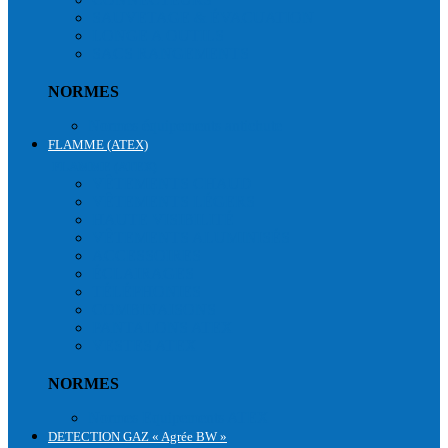
SAUVETAGE & ÉVACUATION
LONGE A OUTILS
SACS RANGEMENTS
NORMES
Normes équipements antichute
FLAMME (ATEX)
FLAMME (ATEX)
VÊTEMENTS CHAUD
VÊTEMENTS LÉGERS
HAUTE VISIBILITÉ
VÊTEMENTS ALUMINISÉS
ACCESSOIRES
ÉCLAIRAGES
TÉLÉPHONIES
COMBINAISONS
PANTALONS ATEX
VESTES ATEX
NORMES
Normes Equipements ATEX
DETECTION GAZ « Agrée BW »