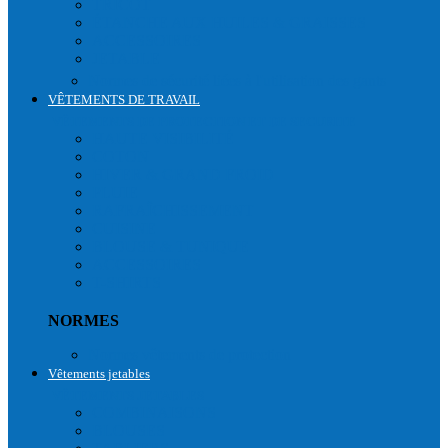
TRICOT
ÉTANCHE AUX HUILES & GRAISSES
ACCESSOIRES
JETABLE
Normes de sécurité liées à l'utilisation des gants
VÊTEMENTS DE TRAVAIL
VÊTEMENTS DE PROTECTION ET DE SECURITE
HAUTE VISIBILITÉ
COTON
HIVER & GRAND FROID
PLUIE
RAFRAÎCHISSEMENT
CUISINE
BLOUSE & TUNIQUE
ACCESSOIRES
T-SHIRTS
NORMES
Normes vêtements de protection
Vêtements jetables
VÊTEMENTS JETABLES
COMBINAISONS
BLOUSES