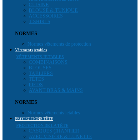
CUISINE
BLOUSE & TUNIQUE
ACCESSOIRES
T-SHIRTS
NORMES
Normes vêtements de protection
Vêtements jetables
VÊTEMENTS JETABLES
COMBINAISONS
BLOUSES
TABLIERS
TÊTES
PIEDS
AVANT BRAS & MAINS
NORMES
Normes vêtements jetables
PROTECTIONS TÊTE
PROTECTION DE LA TÊTE
CASQUES CHANTIER
AVEC VISIÈRE & LUNETTE