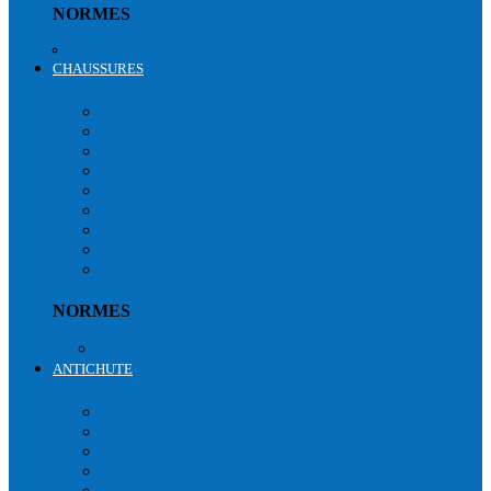
NORMES
Protections oculaires
CHAUSSURES
CHAUSSURES DE PROTECTION
BOTTES & CUISSARDES
BASIQUES
RUNNING
MOCASSINS & SABOTS
INDUSTRIE
TRAVAUX PUBLICS
RANGERS
FEMMES
ACCESSOIRES
NORMES
Normes Chaussures de sécurité
ANTICHUTE
ANTICHUTE
HARNAIS
HARNAIS GILETS
LONGES
ANTICHUTES
CONNECTEURS