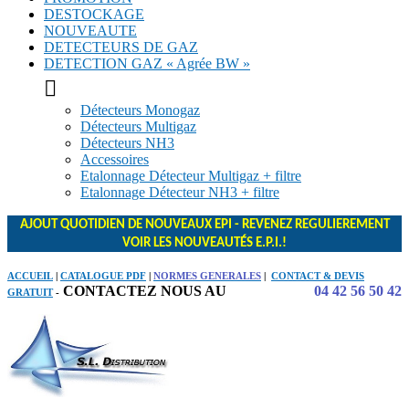
DESTOCKAGE
NOUVEAUTE
DETECTEURS DE GAZ
DETECTION GAZ « Agrée BW »

Détecteurs Monogaz
Détecteurs Multigaz
Détecteurs NH3
Accessoires
Etalonnage Détecteur Multigaz + filtre
Etalonnage Détecteur NH3 + filtre
AJOUT QUOTIDIEN DE NOUVEAUX EPI - REVENEZ REGULIEREMENT
VOIR LES NOUVEAUTÉS E.P.I.!
ACCUEIL
|
CATALOGUE PDF
|
NORMES GENERALES
|
CONTACT & DEVIS
CONTACTEZ NOUS AU
04 42 56 50 42
GRATUIT
-