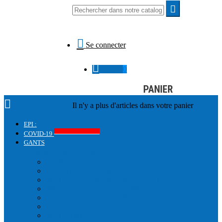


Se connecter

0,00 €
0
PANIER

Il n'y a plus d'articles dans votre panier
EPI :
Produits COVID-19
COVID-19
GANTS
GANTS DE PROTECTION
IMPACT
ISOLATION THERMIQUE
ANTI-COUPURE & MANCHETTE
MANUTENTION GÉNÉRALE
MANUTENTION CUIR
CHIMIQUE
ANTISTATIQUE