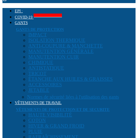
EPI :
Produits COVID-19
COVID-19
GANTS
GANTS DE PROTECTION
IMPACT
ISOLATION THERMIQUE
ANTI-COUPURE & MANCHETTE
MANUTENTION GÉNÉRALE
MANUTENTION CUIR
CHIMIQUE
ANTISTATIQUE
TRICOT
ÉTANCHE AUX HUILES & GRAISSES
ACCESSOIRES
JETABLE
Normes de sécurité liées à l'utilisation des gants
VÊTEMENTS DE TRAVAIL
VÊTEMENTS DE PROTECTION ET DE SECURITE
HAUTE VISIBILITÉ
COTON
HIVER & GRAND FROID
PLUIE
RAFRAÎCHISSEMENT