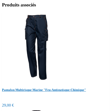
Produits associés
Pantalon Multirisque Marine "Feu-Antistatisque-Chimique"
29,00 €