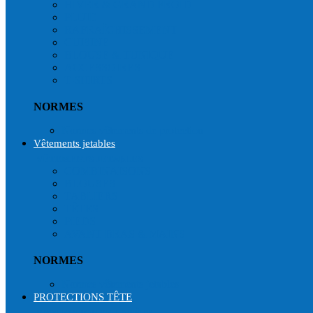
HIVER & GRAND FROID
PLUIE
RAFRAÎCHISSEMENT
CUISINE
BLOUSE & TUNIQUE
ACCESSOIRES
T-SHIRTS
NORMES
Normes vêtements de protection
Vêtements jetables
VÊTEMENTS JETABLES
COMBINAISONS
BLOUSES
TABLIERS
TÊTES
PIEDS
AVANT BRAS & MAINS
NORMES
Normes vêtements jetables
PROTECTIONS TÊTE
PROTECTION DE LA TÊTE