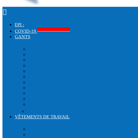

EPI :
Produits COVID-19
COVID-19
GANTS
GANTS DE PROTECTION
IMPACT
ISOLATION THERMIQUE
ANTI-COUPURE & MANCHETTE
MANUTENTION GÉNÉRALE
MANUTENTION CUIR
CHIMIQUE
ANTISTATIQUE
TRICOT
ÉTANCHE AUX HUILES & GRAISSES
ACCESSOIRES
JETABLE
Normes de sécurité liées à l'utilisation des gants
VÊTEMENTS DE TRAVAIL
VÊTEMENTS DE PROTECTION ET DE SECURITE
HAUTE VISIBILITÉ
COTON