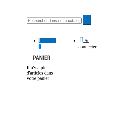



0,00 €
Se
0
connecter
PANIER
Il n'y a plus
d'articles dans
votre panier