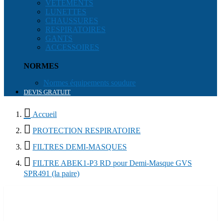
VÊTEMENTS
LUNETTES
CHAUSSURES
RESPIRATOIRES
GANTS
ACCESSOIRES
NORMES
Normes équipements soudure
DEVIS GRATUIT

Accueil

PROTECTION RESPIRATOIRE

FILTRES DEMI-MASQUES

FILTRE ABEK1-P3 RD pour Demi-Masque GVS
SPR491 (la paire)