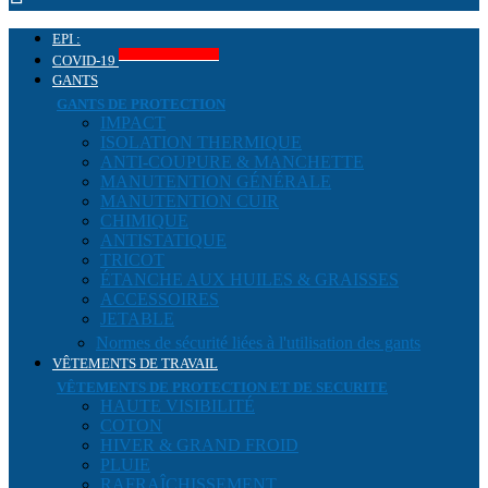
EPI :
Produits COVID-19
COVID-19
GANTS
GANTS DE PROTECTION
IMPACT
ISOLATION THERMIQUE
ANTI-COUPURE & MANCHETTE
MANUTENTION GÉNÉRALE
MANUTENTION CUIR
CHIMIQUE
ANTISTATIQUE
TRICOT
ÉTANCHE AUX HUILES & GRAISSES
ACCESSOIRES
JETABLE
Normes de sécurité liées à l'utilisation des gants
VÊTEMENTS DE TRAVAIL
VÊTEMENTS DE PROTECTION ET DE SECURITE
HAUTE VISIBILITÉ
COTON
HIVER & GRAND FROID
PLUIE
RAFRAÎCHISSEMENT