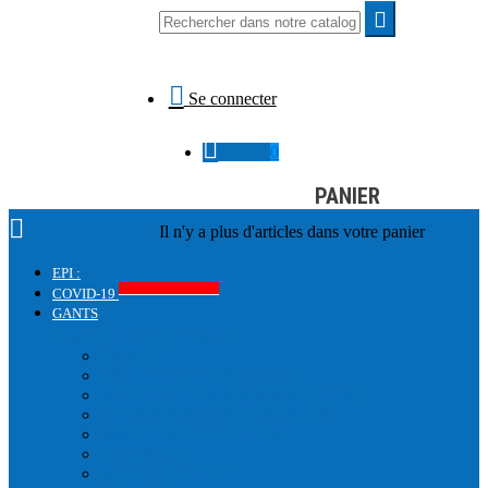


Se connecter

0,00 €
0
PANIER

Il n'y a plus d'articles dans votre panier
EPI :
Produits COVID-19
COVID-19
GANTS
GANTS DE PROTECTION
IMPACT
ISOLATION THERMIQUE
ANTI-COUPURE & MANCHETTE
MANUTENTION GÉNÉRALE
MANUTENTION CUIR
CHIMIQUE
ANTISTATIQUE