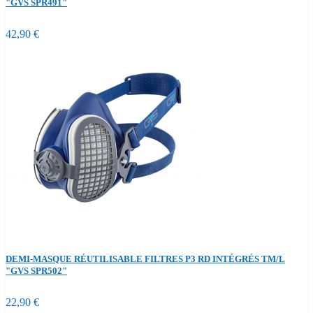
"GVS SPR491"
42,90 €
DEMI-MASQUE RÉUTILISABLE FILTRES P3 RD INTÉGRÉS TM/L
"GVS SPR502"
22,90 €