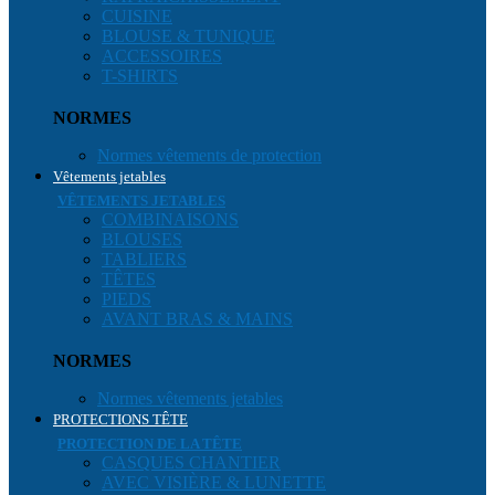
CUISINE
BLOUSE & TUNIQUE
ACCESSOIRES
T-SHIRTS
NORMES
Normes vêtements de protection
Vêtements jetables
VÊTEMENTS JETABLES
COMBINAISONS
BLOUSES
TABLIERS
TÊTES
PIEDS
AVANT BRAS & MAINS
NORMES
Normes vêtements jetables
PROTECTIONS TÊTE
PROTECTION DE LA TÊTE
CASQUES CHANTIER
AVEC VISIÈRE & LUNETTE