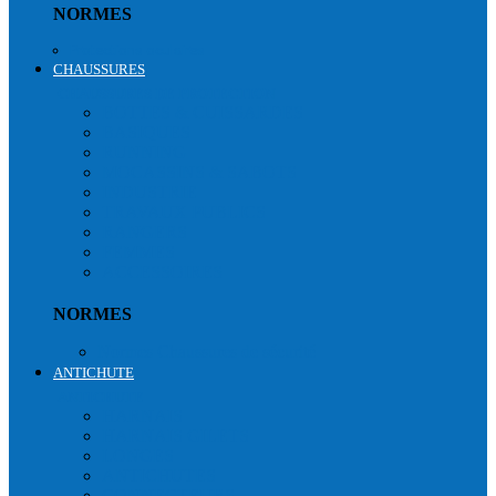
NORMES
Protections oculaires
CHAUSSURES
CHAUSSURES DE PROTECTION
BOTTES & CUISSARDES
BASIQUES
RUNNING
MOCASSINS & SABOTS
INDUSTRIE
TRAVAUX PUBLICS
RANGERS
FEMMES
ACCESSOIRES
NORMES
Normes Chaussures de sécurité
ANTICHUTE
ANTICHUTE
HARNAIS
HARNAIS GILETS
LONGES
ANTICHUTES
CONNECTEURS