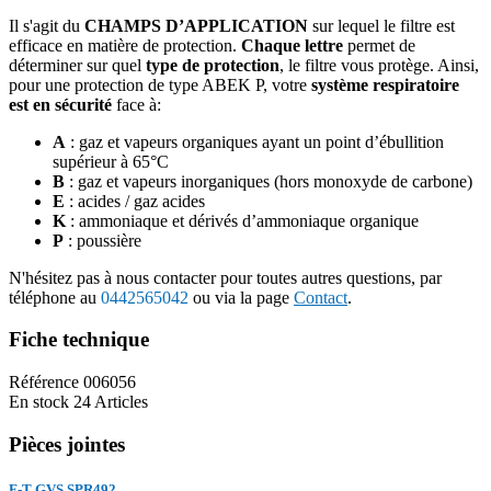
Il s'agit du
CHAMPS D’APPLICATION
sur lequel le filtre est
efficace en matière de protection.
Chaque lettre
permet de
déterminer sur quel
type de protection
, le filtre vous protège. Ainsi,
pour une protection de type ABEK P, votre
système respiratoire
est en sécurité
face à:
A
: gaz et vapeurs organiques ayant un point d’ébullition
supérieur à 65°C
B
: gaz et vapeurs inorganiques (hors monoxyde de carbone)
E
: acides / gaz acides
K
: ammoniaque et dérivés d’ammoniaque organique
P
: poussière
N'hésitez pas à nous contacter pour toutes autres questions, par
téléphone au
0442565042
ou via la page
Contact
.
Fiche technique
Référence
006056
En stock
24 Articles
Pièces jointes
F-T GVS SPR492