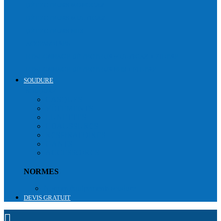
DÉTECTEURS MONOGAZ
DÉTECTEURS MULTIGAZ
DÉTECTEURS NH3
ACCESSOIRES
ETALONNAGE DÉTECTEUR MULTIGAZ + FILTRE
ETALONNAGE DÉTECTEUR NH3 + FILTRE
SOUDURE
SOUDURE
CASQUES
VÊTEMENTS
LUNETTES
CHAUSSURES
RESPIRATOIRES
GANTS
ACCESSOIRES
NORMES
Normes équipements soudure
DEVIS GRATUIT
