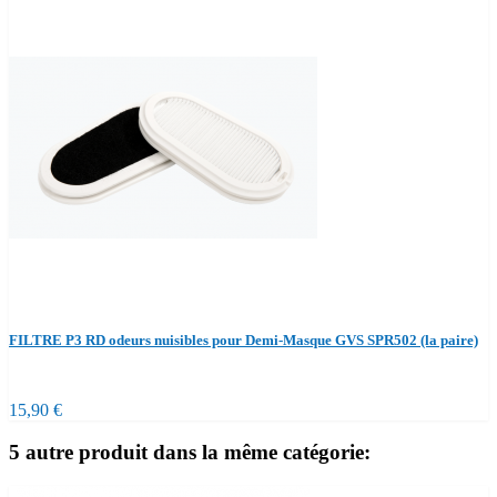
FILTRE P3 RD odeurs nuisibles pour Demi-Masque GVS SPR502 (la paire)
15,90 €
5 autre produit dans la même catégorie: