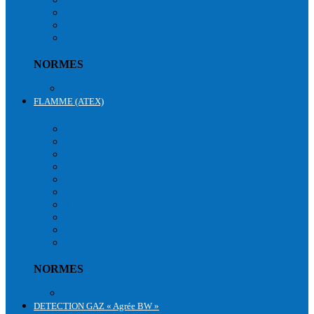
SAUVETAGE & ÉVACUATION
LONGE A OUTILS
SACS RANGEMENTS
NORMES
Normes équipements antichute
FLAMME (ATEX)
FLAMME (ATEX)
VÊTEMENTS CHAUD
VÊTEMENTS LÉGERS
HAUTE VISIBILITÉ
VÊTEMENTS ALUMINISÉS
ACCESSOIRES
ÉCLAIRAGES
TÉLÉPHONIES
COMBINAISONS
PANTALONS ATEX
VESTES ATEX
NORMES
Normes Equipements ATEX
DETECTION GAZ « Agrée BW »