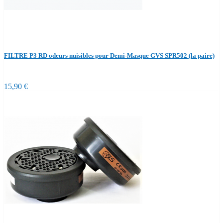
FILTRE P3 RD odeurs nuisibles pour Demi-Masque GVS SPR502 (la paire)
15,90 €