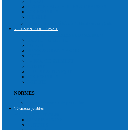
TRICOT
ÉTANCHE AUX HUILES & GRAISSES
ACCESSOIRES
JETABLE
Normes de sécurité liées à l'utilisation des gants
VÊTEMENTS DE TRAVAIL
VÊTEMENTS DE PROTECTION ET DE SECURITE
HAUTE VISIBILITÉ
COTON
HIVER & GRAND FROID
PLUIE
RAFRAÎCHISSEMENT
CUISINE
BLOUSE & TUNIQUE
ACCESSOIRES
T-SHIRTS
NORMES
Normes vêtements de protection
Vêtements jetables
VÊTEMENTS JETABLES
COMBINAISONS
BLOUSES