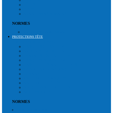
TABLIERS
TÊTES
PIEDS
AVANT BRAS & MAINS
NORMES
Normes vêtements jetables
PROTECTIONS TÊTE
PROTECTION DE LA TÊTE
CASQUES CHANTIER
AVEC VISIÈRE & LUNETTE
TRAVAUX EN HAUTEUR
CASQUES FORESTIER
CASQUETTES ANTI-HEURTS
SIGNALISATION CASQUE
ECRANS
ANTI-BRUIT CASQUES
ANTI-BRUIT TÊTES
BOUCHONS D'OREILLES
ACCESSOIRES
NORMES
Protections de la tête