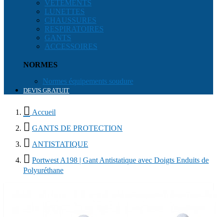
VÊTEMENTS
LUNETTES
CHAUSSURES
RESPIRATOIRES
GANTS
ACCESSOIRES
NORMES
Normes équipements soudure
DEVIS GRATUIT

Accueil

GANTS DE PROTECTION

ANTISTATIQUE

Portwest A198 | Gant Antistatique avec Doigts Enduits de
Polyuréthane