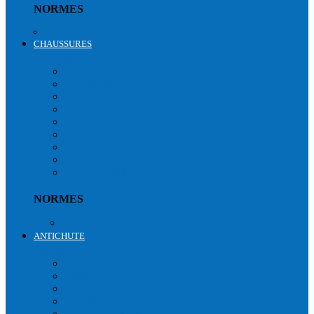
NORMES
Protections oculaires
CHAUSSURES
CHAUSSURES DE PROTECTION
BOTTES & CUISSARDES
BASIQUES
RUNNING
MOCASSINS & SABOTS
INDUSTRIE
TRAVAUX PUBLICS
RANGERS
FEMMES
ACCESSOIRES
NORMES
Normes Chaussures de sécurité
ANTICHUTE
ANTICHUTE
HARNAIS
HARNAIS GILETS
LONGES
ANTICHUTES
CONNECTEURS