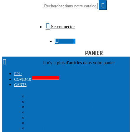


Se connecter

0,00 €
0
PANIER

Il n'y a plus d'articles dans votre panier
EPI :
Produits COVID-19
COVID-19
GANTS
GANTS DE PROTECTION
IMPACT
ISOLATION THERMIQUE
ANTI-COUPURE & MANCHETTE
MANUTENTION GÉNÉRALE
MANUTENTION CUIR
CHIMIQUE
ANTISTATIQUE