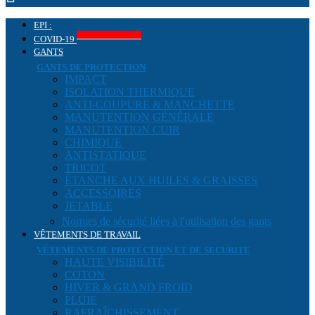
EPI :
Produits COVID-19
COVID-19
GANTS
GANTS DE PROTECTION
IMPACT
ISOLATION THERMIQUE
ANTI-COUPURE & MANCHETTE
MANUTENTION GÉNÉRALE
MANUTENTION CUIR
CHIMIQUE
ANTISTATIQUE
TRICOT
ÉTANCHE AUX HUILES & GRAISSES
ACCESSOIRES
JETABLE
Normes de sécurité liées à l'utilisation des gants
VÊTEMENTS DE TRAVAIL
VÊTEMENTS DE PROTECTION ET DE SECURITE
HAUTE VISIBILITÉ
COTON
HIVER & GRAND FROID
PLUIE
RAFRAÎCHISSEMENT