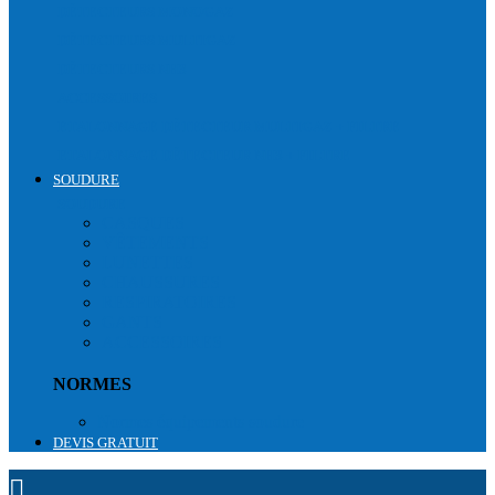
DÉTECTEURS MONOGAZ
DÉTECTEURS MULTIGAZ
DÉTECTEURS NH3
ACCESSOIRES
ETALONNAGE DÉTECTEUR MULTIGAZ + FILTRE
ETALONNAGE DÉTECTEUR NH3 + FILTRE
SOUDURE
SOUDURE
CASQUES
VÊTEMENTS
LUNETTES
CHAUSSURES
RESPIRATOIRES
GANTS
ACCESSOIRES
NORMES
Normes équipements soudure
DEVIS GRATUIT
