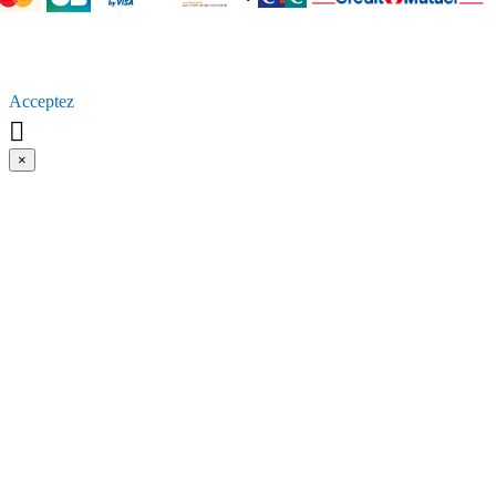
En poursuivant votre navigation sur ce site, vous acceptez
l’utilisation de [Cookies ou autres traceurs] pour vous proposer
[Par exemple, des publicités ciblées adaptés à vos centres
d’intérêts] et [Par exemple, réaliser des statistiques de visites].
Acceptez

×
