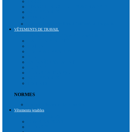
TRICOT
ÉTANCHE AUX HUILES & GRAISSES
ACCESSOIRES
JETABLE
Normes de sécurité liées à l'utilisation des gants
VÊTEMENTS DE TRAVAIL
VÊTEMENTS DE PROTECTION ET DE SECURITE
HAUTE VISIBILITÉ
COTON
HIVER & GRAND FROID
PLUIE
RAFRAÎCHISSEMENT
CUISINE
BLOUSE & TUNIQUE
ACCESSOIRES
T-SHIRTS
NORMES
Normes vêtements de protection
Vêtements jetables
VÊTEMENTS JETABLES
COMBINAISONS
BLOUSES