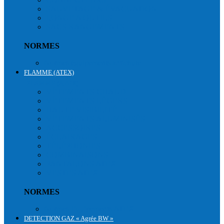
SAUVETAGE & ÉVACUATION
LONGE A OUTILS
SACS RANGEMENTS
NORMES
Normes équipements antichute
FLAMME (ATEX)
FLAMME (ATEX)
VÊTEMENTS CHAUD
VÊTEMENTS LÉGERS
HAUTE VISIBILITÉ
VÊTEMENTS ALUMINISÉS
ACCESSOIRES
ÉCLAIRAGES
TÉLÉPHONIES
COMBINAISONS
PANTALONS ATEX
VESTES ATEX
NORMES
Normes Equipements ATEX
DETECTION GAZ « Agrée BW »