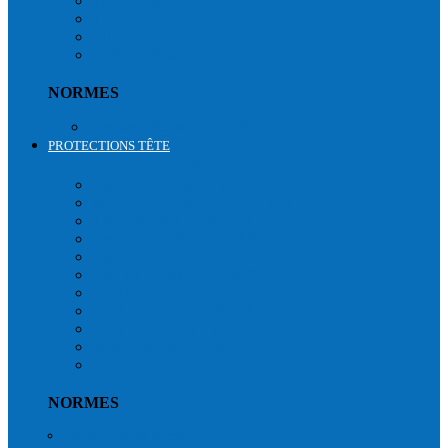
TABLIERS
TÊTES
PIEDS
AVANT BRAS & MAINS
NORMES
Normes vêtements jetables
PROTECTIONS TÊTE
PROTECTION DE LA TÊTE
CASQUES CHANTIER
AVEC VISIÈRE & LUNETTE
TRAVAUX EN HAUTEUR
CASQUES FORESTIER
CASQUETTES ANTI-HEURTS
SIGNALISATION CASQUE
ECRANS
ANTI-BRUIT CASQUES
ANTI-BRUIT TÊTES
BOUCHONS D'OREILLES
ACCESSOIRES
NORMES
Protections de la tête