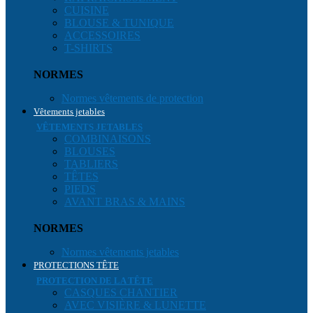
CUISINE
BLOUSE & TUNIQUE
ACCESSOIRES
T-SHIRTS
NORMES
Normes vêtements de protection
Vêtements jetables
VÊTEMENTS JETABLES
COMBINAISONS
BLOUSES
TABLIERS
TÊTES
PIEDS
AVANT BRAS & MAINS
NORMES
Normes vêtements jetables
PROTECTIONS TÊTE
PROTECTION DE LA TÊTE
CASQUES CHANTIER
AVEC VISIÈRE & LUNETTE