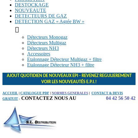
DESTOCKAGE
NOUVEAUTE
DETECTEURS DE GAZ
DETECTION GAZ « Agrée BW »

Détecteurs Monogaz
Détecteurs Multigaz
Détecteurs NH3
Accessoires
Etalonnage Détecteur Multigaz + filtre
Etalonnage Détecteur NH3 + filtre
AJOUT QUOTIDIEN DE NOUVEAUX EPI - REVENEZ REGULIEREMENT
VOIR LES NOUVEAUTÉS E.P.I.!
ACCUEIL
|
CATALOGUE PDF
|
NORMES GENERALES
|
CONTACT & DEVIS
CONTACTEZ NOUS AU
04 42 56 50 42
GRATUIT
-